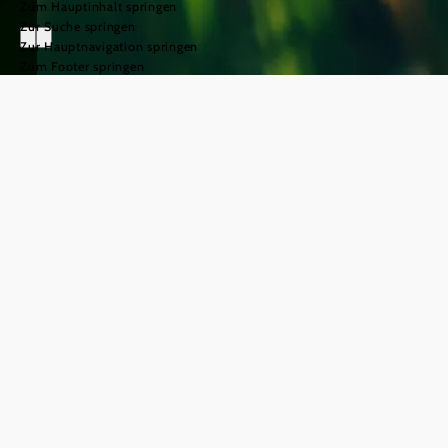
Zum Hauptinhalt springen
Zur Suche springen
Zur Hauptnavigation springen
Zum Footer springen
Wein & Heurigen
©
© Niederösterreich Werbung/Julius Hirtzberger
26.732
ha Weinbaufläche
8
Weinbaugebiete