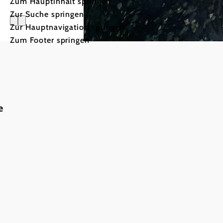
Zum Hauptinhalt springen
Zur Suche springen
Zur Hauptnavigation springen
Zum Footer springen
Urlaub in
e
Niederöste
Was
Radfahren