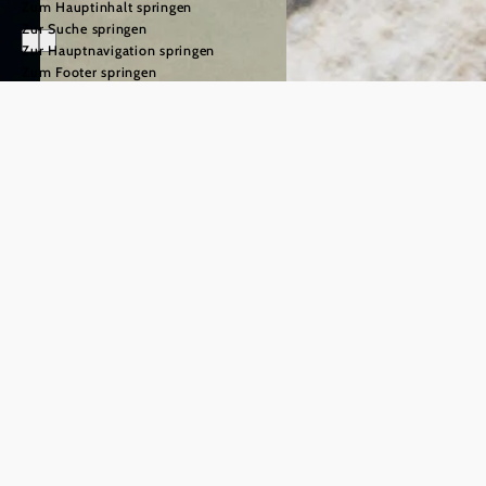
Zum Hauptinhalt springen
Zur Suche springen
Zur Hauptnavigation springen
Zum Footer springen
Ausflugsziele
©
© Niederösterreich Werbung/friendship.is/Ian Ehm
Kulturelle
Burgen & Ruinen
Sehenswürdigkeiten,
mehr erfahren
die beeindrucken
© Niederösterreich Werbung/Passen
Zwischen Donau und Alpen, March und
Stifte & Klöster
Waldviertel entfaltet sich ein
kulturelles
mehr erfahren
Erbe, das nicht nur bestaunt, sondern erlebt