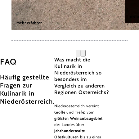
Weinviertler Kellergassen
Wac
Entdeckungsreise
mehr
mehr erfahren
© Nied
©
© Niederösterreich Werbung/Romeo Felsenreich
Was macht die
FAQ
Kulinarik in
Niederösterreich so
Häufig gestellte
besonders im
Fragen zur
Vergleich zu anderen
Regionen Österreichs?
Kulinarik in
Niederösterreich.
Niederösterreich vereint
Größe und Tiefe: vom
größten Weinanbaugebiet
des Landes über
jahrhundertealte
Obstkulturen
bis zu einer