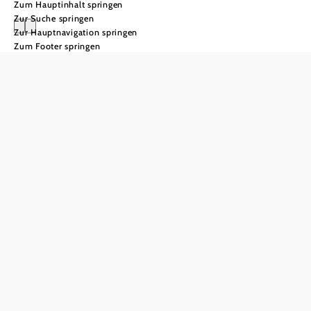
Zum Hauptinhalt springen
Zur Suche springen
Zur Hauptnavigation springen
Zum Footer springen
Kulinarik & Wein
Die weite
Landküche
Niederösterreich ist
das kulinarisch
weiteste Land
Österreichs. Als
größtes Bundesland