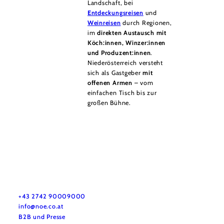
Landschaft, bei
Entdeckungsreisen
und
Weinreisen
durch Regionen,
im
direkten Austausch mit
Köch:innen, Winzer:innen
und Produzent:innen
.
Niederösterreich versteht
sich als Gastgeber
mit
offenen Armen
– vom
einfachen Tisch bis zur
großen Bühne.
Urlaubsservice
Haben Sie Fragen? Wir helfen Ihnen gerne weiter.
+43 2742 90009000
info@noe.co.at
B2B und Presse