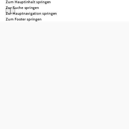
Zum Hauptinhalt springen
Zur Suche springen
Zur Hauptnavigation springen
Zum Footer springen
Weinviertler
Kellergassen
Wo der Wein Landschaft,
Leben und Leute prägt
Im Weinviertel, nördlich von Wien, bewahren die
– geformt aus Lehm,
Kellergassen das Gedächtnis der Region
Kalk und Ton, geprägt von Arbeit, Wein und