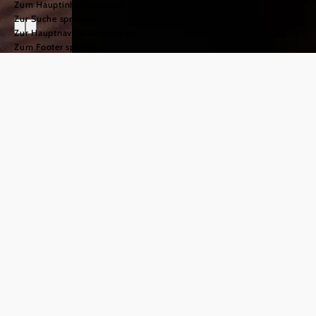
Zum Hauptinhalt springen
Zur Suche springen
Zur Hauptnavigation springen
Zum Footer springen
Wirtshäuser und
Restaurants
©
© Niederösterreich Werbung/thecreatingclick.com
Essenszeit ist Lebenszeit
Ob bodenständige Wirtshauskultur oder haubengekröntes
In-Lokal: Gut Essen kann man in Niederösterreich in jeder
Preisklasse und immer von höchster Güteklasse. Dort, wo
die
wachsen, versteht man es, sie zu
besten Rohstoffe
zu veredeln. Bodenständig oder
delikaten Gerichten