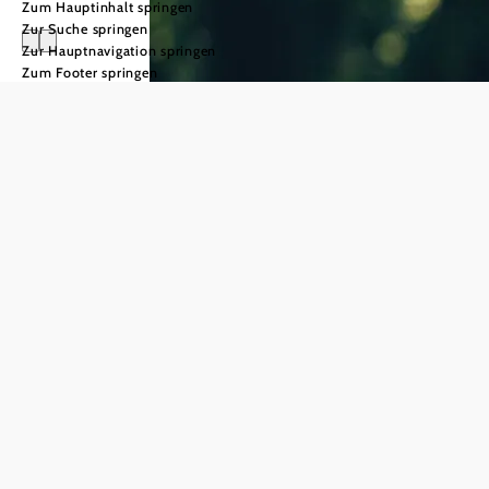
Zum Hauptinhalt springen
Zur Suche springen
Zur Hauptnavigation springen
Zum Footer springen
Achtsames Reisen
Achtsames
Klosterfasten
Reisen
mit Gini Czernin
mehr erfahren
Achtsames Reisen
©
© Niederösterreich Werbung/Daniel Gollner
bedeutet, im Urlaub
Pilgern
den Moment bewusst
mehr erfahren
zu erleben – mit
offenem Geist, allen