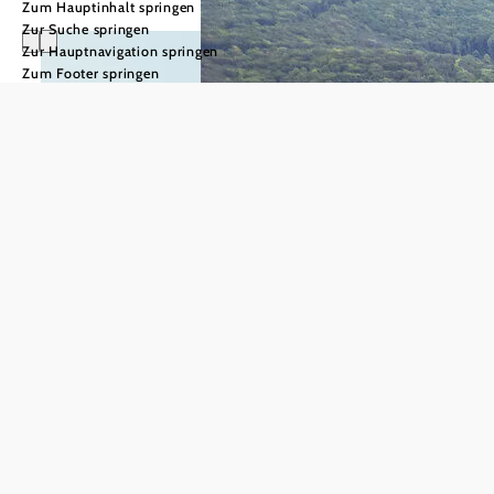
Zum Hauptinhalt springen
Zur Suche springen
Zur Hauptnavigation springen
Zum Footer springen
Niederösterreichs
Regionen
Die 6
Destinationen
Im Weinviertel gleitet der
Blick über die sanften Hügel
zu den
einzigartigen