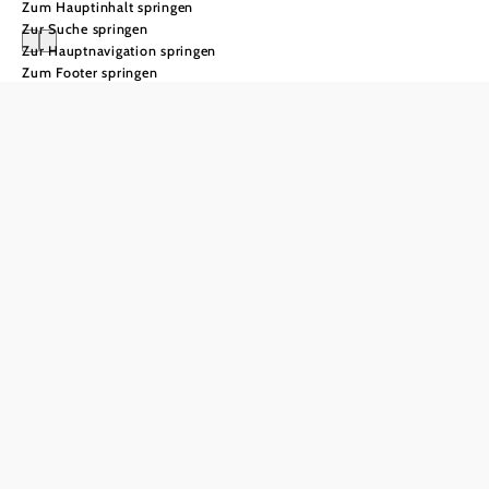
Zum Hauptinhalt springen
Zur Suche springen
Zur Hauptnavigation springen
Zum Footer springen
Flussradwege und
Ötschergräben
Mostviertel: Wildes Wasser
und echte Wildnis
Im Norden sanfte Hügellandschaften mit
tausenden
, weiter südlich erheben sich die
Mostbirnbäumen
Berge bis
: Das Mostviertel spannt den
knapp an die 2.000 Meter