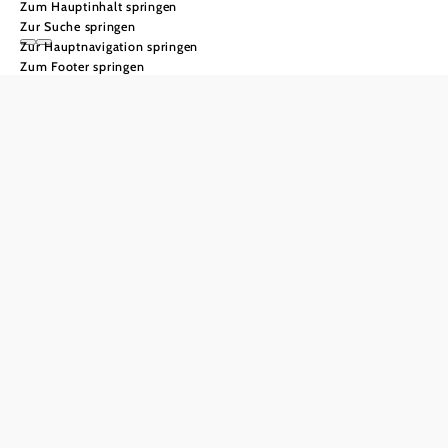
Zum Hauptinhalt springen
Zur Suche springen
Zur Hauptnavigation springen
Zum Footer springen
Wellnessurlaub in
©
© Niederösterreich Werbung/Ian Ehm
Niederösterreich