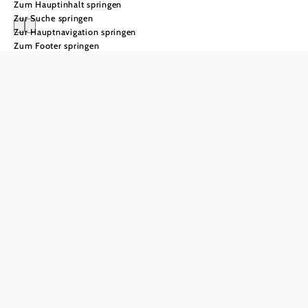
Zum Hauptinhalt springen
Zur Suche springen
Zur Hauptnavigation springen
Zum Footer springen
Städtereise Baden bei
Wien
Thermalquellen, Kunst,
Kultur und Wienerwaldruhe
Baden bei Wien ist mehr als ein Kurort – es ist eine
Biedermeierstadt, die kulturhistorisch tief wurzelt und
zugleich modern denkt. Nur 25 km südlich von Wien