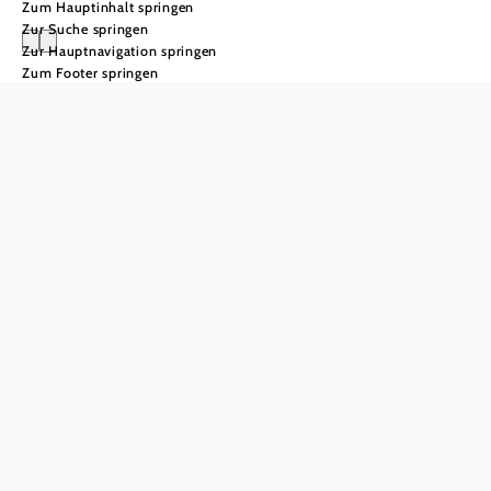
Zum Hauptinhalt springen
Zur Suche springen
Zur Hauptnavigation springen
Zum Footer springen
Natur als Muse:
Kulturwege auf Rax &
Semmering
Inspiration – so klar wie die
Luft auf den ersten 2000ern
der Alpen