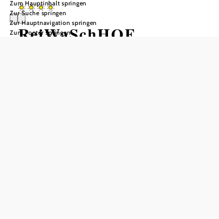
Zum Hauptinhalt springen
Zur Suche springen
Zur Hauptnavigation springen
ReiWaSchHOF
Zum Footer springen
Anfrage übermitteln
In Merkliste speichern
Unsere neu und gemütlich eingerichtete Ferienwohnung
liegt direkt auf unserem familiären Hof im kleinen Ort
Reibers im nördlichen Waldviertel. Perfekt für Familien
und Radfahrer!
null
ReiWaSchHOF