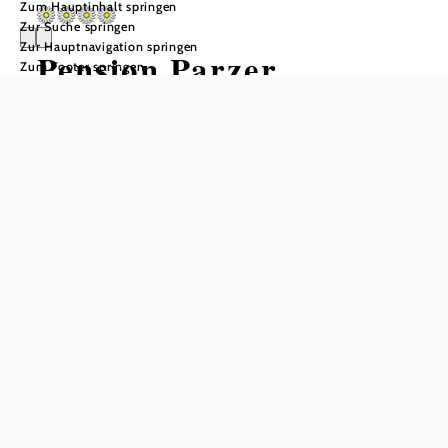
Zum Hauptinhalt springen
Zur Suche springen
Zur Hauptnavigation springen
Pension Parzer
Zum Footer springen
Anfrage übermitteln
In Merkliste speichern
Der Weinhof Parzer ist seit 1843 in Familienbesitz, er ist in
Oberfucha (Furth bei Göttweig), direkt am Fuß des
Göttweiger Berges gelegen. Christian und Andrea Parzer
führen den Betrieb jetzt in der fünften Generation und
vereinen traditionellen Weinbau mit familiärer
Pensionserfahrung.