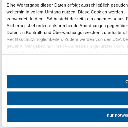
Eine Weitergabe dieser Daten erfolgt ausschließlich pseudon
weiterhin in vollem Umfang nutzen. Diese Cookies werden – mi
verwendet. In den USA besteht derzeit kein angemessenes Da
Sicherheitsbehörden entsprechende Anordnungen gegenüber de
Daten zu Kontroll- und Überwachungszwecken zu erhalten. 
Rechtsschutzmöglichkeiten. Zudem werden von den USA kei
gewährt. Wir geben nur Ihre IP-Adresse (in gekürzter Form,
Informationen wie Browser, Internetanbieter, Endgerät und B
Cookies und einer möglichen späteren Deaktivierung finden 
C
nur notwe