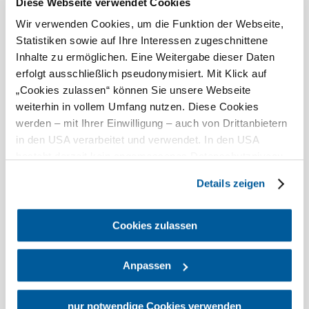
Diese Webseite verwendet Cookies
Debitkarte
Wir verwenden Cookies, um die Funktion der Webseite,
Statistiken sowie auf Ihre Interessen zugeschnittene
Kapazitäten
Inhalte zu ermöglichen. Eine Weitergabe dieser Daten
erfolgt ausschließlich pseudonymisiert. Mit Klick auf
15 Betten
„Cookies zulassen“ können Sie unsere Webseite
8 Zimmer
weiterhin in vollem Umfang nutzen. Diese Cookies
Bei uns finden Sie auch
werden – mit Ihrer Einwilligung – auch von Drittanbietern
in den USA verarbeitet und verwendet. In den USA
Kirchenwirt Jöch
besteht derzeit kein angemessenes Datenschutzniveau,
Gastronomie
und es ist nicht ausgeschlossen, dass staatliche
mehr erfahren
Details zeigen
Sicherheitsbehörden entsprechende Anordnungen
gegenüber den Drittanbietern (Google und Meta
Kirchenwirt
Platforms, Inc.) treffen, um Zugriff auf Daten zu Kontroll-
Cookies zulassen
Jöch
und Überwachungszwecken zu erhalten. Dagegen gibt es
keine wirksamen Rechtsbehelfe und
anfragen
Anpassen
Rechtsschutzmöglichkeiten. Zudem werden von den
USA keine geeigneten Garantien für den Schutz
personenbezogener Daten gewährt. Wir geben nur Ihre
nur notwendige Cookies verwenden