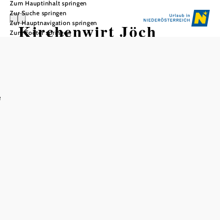
Zum Hauptinhalt springen
Zur Suche springen
Zur Hauptnavigation springen
Kirchenwirt Jöch
Zum Footer springen
e
In Merkliste speichern
Wenn Sie Ihren Urlaub in dieser anmutenden Region
planen, so bietet Ihnen auch dieses Haus
Nächtigungsmöglichkeiten für Ihre erholsamen
Urlaubstage an.
Nach einem erholsamen Schlaf in einem unserer
Fremdenzimmer, starten Sie mit einem reichhaltigen
Frühstück in den Tag. Gerne beraten wir Sie über die
unzähligen Ausflugsmöglichkeiten in unserer Region. Sie
werden sehen, das das Waldviertel für jeden etwas bietet.
Nach einem ereignisreichen Tag steht Ihnen unser
Küchenchef mit seinen Kreationen zur Verfügung.