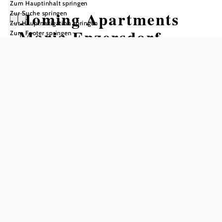
Zum Hauptinhalt springen
Homing Apartments
Zur Suche springen
Zur Hauptnavigation springen
Maria Enzersdorf
Zum Footer springen
In Merkliste speichern
Maria-Enzersdorf liegt südlich von Wien, eingebettet
zwischen Brunn/Geb. und Mödling. Die verkehrsgünstige
Lage, die Nähe zu Wien, ein nahe gelegener Badeteich
und zahlreiche Wandermöglichkeiten direkt vor dem Haus
machen diesen Standort besonders attraktiv.