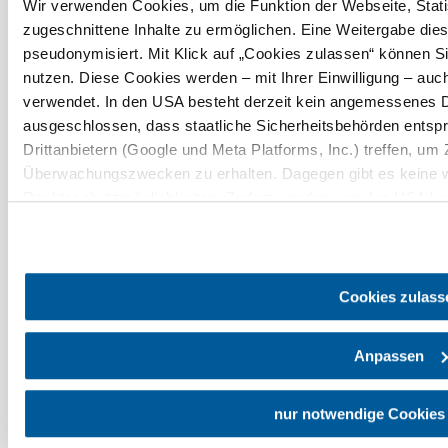
+43 2742 90009000
Wir verwenden Cookies, um die Funktion der Webseite, Statis
info@noe.co.at
zugeschnittene Inhalte zu ermöglichen. Eine Weitergabe dies
B2B und Presse
pseudonymisiert. Mit Klick auf „Cookies zulassen“ können S
Convention Bureau
nutzen. Diese Cookies werden – mit Ihrer Einwilligung – auch
Gruppenreisen
verwendet. In den USA besteht derzeit kein angemessenes D
ausgeschlossen, dass staatliche Sicherheitsbehörden ents
Prospekt bestellen
Newsletter abonnieren
Drittanbietern (Google und Meta Platforms, Inc.) treffen, um 
Überwachungszwecken zu erhalten. Dagegen gibt es keine 
Rechtsschutzmöglichkeiten. Zudem werden von den USA kein
Impressum
Datenschutz
AGB
Haftungsausschluss
personenbezogener Daten gewährt. Wir geben nur Ihre IP-Ad
Barrierefreiheitserklärung
eindeutige Zuordnung möglich ist) sowie technische Informat
und Bildschirmauflösung an Google bzw. an. Meta weiter. We
späteren Deaktivierung finden Sie in unserer
Datenschutzer
Cookies zulass
Anpassen
Copyright © Niederösterreich-Werbung GmbH – Offizielles Tourismus- und
nur notwendige Cookies
Kulturportal des Landes Niederösterreich