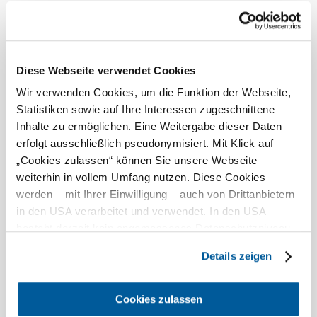
Babybett
Wäscheservice
Babyhochstuhl
Parkplatz
Terrasse/Gastgarten
Brötchenservice
Diese Webseite verwendet Cookies
Zimmer mit Balkon
alle Serviceangebote anzeigen
Wir verwenden Cookies, um die Funktion der Webseite,
Statistiken sowie auf Ihre Interessen zugeschnittene
Freizeitangebote
Wäscheservice
Inhalte zu ermöglichen. Eine Weitergabe dieser Daten
Parkplatz
erfolgt ausschließlich pseudonymisiert. Mit Klick auf
Garten
„Cookies zulassen“ können Sie unsere Webseite
Brötchenservice
Kinderspielplatz im Freien
weiterhin in vollem Umfang nutzen. Diese Cookies
Fahrradabstellraum
Liegewiese
werden – mit Ihrer Einwilligung – auch von Drittanbietern
Frühstück möglich
alle Freizeitangebote anzeigen
in den USA verarbeitet und verwendet. In den USA
besteht derzeit kein angemessenes Datenschutzniveau,
Zahlungsmöglichkeiten
Garten
und es ist nicht ausgeschlossen, dass staatliche
Details zeigen
Sicherheitsbehörden entsprechende Anordnungen
Kinderspielplatz im
Ausschließlich Barzahlung
Freien
gegenüber den Drittanbietern (Google und Meta
Platforms, Inc.) treffen, um Zugriff auf Daten zu Kontroll-
Liegewiese
Cookies zulassen
Kapazitäten
und Überwachungszwecken zu erhalten. Dagegen gibt es