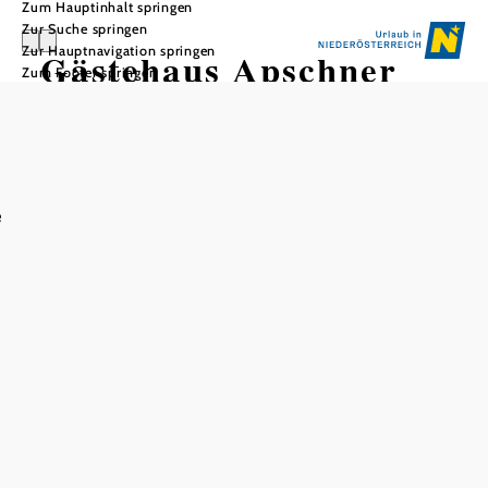
Zum Hauptinhalt springen
Zur Suche springen
Zur Hauptnavigation springen
Gästehaus Apschner
Zum Footer springen
e
In Merkliste speichern
Machen Sie Ihren Urlaub zum Familien-Abenteuer! Gehen
Sie bei uns im Wechselgebiet mit Ihren Kindern auf
Entdeckungsreise: Erkunden Sie im Sommer den
Erlebnisweg „Coronas Ameisenpfad“ oder stapfen Sie im
Winter auf Skiern durch die Märchenwiese im
Kinderskiland. Danach können Sie sich gemütlich in
unserem Garten die Sonne auf den Bauch scheinen lassen,
in der nahegelegenen Hermannshöhle auf Schatzsuche
gehen oder den Tag auf unserem Grillplatz ausklingen
lassen. Wir freuen uns auf Sie!
Doppelzimmer, Apartments