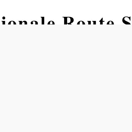
ionale Route S
r Sattel - Gut
n Grünbacher Sattel