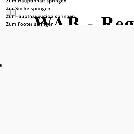
Zum Hauptinhalt springen
Zur Suche springen
WAB - Reg
Zur Hauptnavigation springen
Zum Footer springen
Grünbache
Würflach
e
Wandertour ausgehend vo