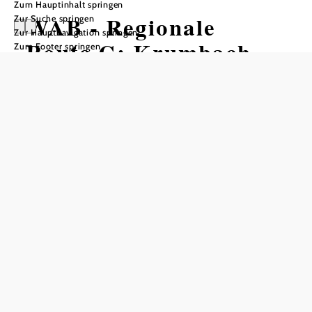
Zum Hauptinhalt springen
WAB - Regionale
Zur Suche springen
Zur Hauptnavigation springen
Route C: Krumbach -
Zum Footer springen
Kirchschlag
Wandertour ausgehend von
Gemeindeamt Krumbach,
Ortszentrum
Schwierigkeit: mittel
Distanz: 10,03 km
Dauer: 3:00 h
Aufstieg: 205 Hm
Abstieg: 309 Hm
In Merkliste speichern