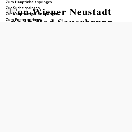
Zum Hauptinhalt springen
Von Wiener Neustadt
Zur Suche springen
Zur Hauptnavigation springen
nach Bad Sauerbrunn
Zum Footer springen
Radtour ausgehend von Bahnhof
Wiener Neustadt
Distanz: 9,90 km
Dauer: 1:30 h
Aufstieg: 71 Hm
Abstieg: 45 Hm
In Merkliste speichern