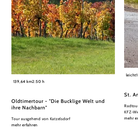
Wiener
leicht
©
Wiener Alpen in Niederösterreich
139,64 km
2:50 h
St. A
Oldtimertour - "Die Bucklige Welt und
Radtour
ihre Nachbarn"
KFZ-We
mehr e
Tour ausgehend von Katzelsdorf
mehr erfahren