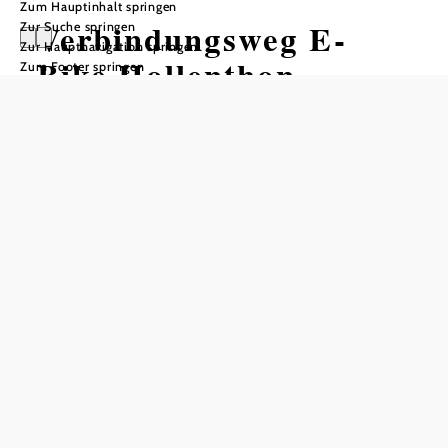
Zum Hauptinhalt springen
Verbindungsweg E-
Zur Suche springen
Zur Hauptnavigation springen
Bike Hollenthon -
Zum Footer springen
Bromberg
Radtour ausgehend von Wetterroute,
Hollentho
Distanz: 7,92 km
Dauer: 2:33 h
Aufstieg: 86 Hm
Abstieg: 284 Hm
In Merkliste speichern
null
Niedrigster
Höhenprofil
Punkt
ausblenden
474