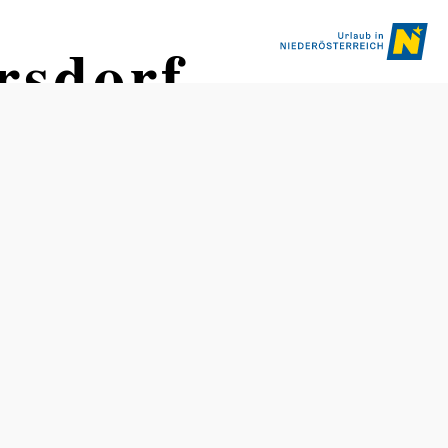
rsdorf
sparkplatz
Schwierigkeit: leicht
Distanz: 6,29 km
Dauer: 1:35 h
Aufstieg: 56 Hm
Abstieg: 56 Hm