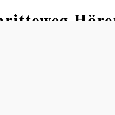
hritteweg Höre
 Wirtshausgasse 2, beim Wirtshau