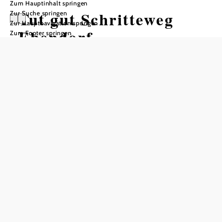
Zum Hauptinhalt springen
Tut gut Schritteweg
Zur Suche springen
Zur Hauptnavigation springen
Ebendorf
Zum Footer springen
Wandertour ausgehend von Kapelle
"Maria unter den Linden"
Schwierigkeit: leicht
Distanz: 7,21 km
Dauer: 1:50 h
Aufstieg: 76 Hm
Abstieg: 69 Hm
In Merkliste speichern