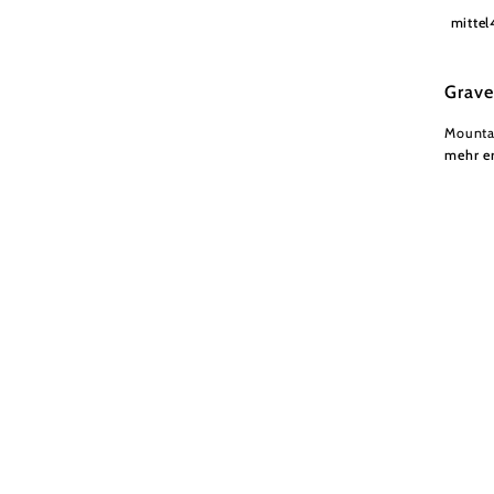
NÖW St
mittel
Grave
Mounta
mehr e