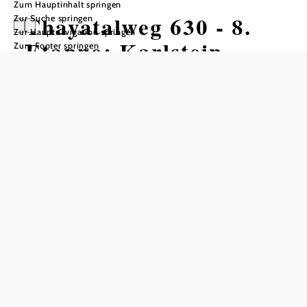
Zum Hauptinhalt springen
Thayatalweg 630 - 8.
Zur Suche springen
Zur Hauptnavigation springen
Etappe: Karlstein -
Zum Footer springen
Raabs/Thaya
Wandertour ausgehend von Karlstein
(Hauptplatz)
Schwierigkeit: leicht
Distanz: 13,28 km
Dauer: 3:20 h
Aufstieg: 320 Hm
Abstieg: 350 Hm
In Merkliste speichern