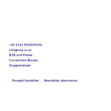
Urlaubsservice
Haben Sie Fragen? Wir helfen Ihnen gerne weiter.
+43 2742 90009000
info@noe.co.at
B2B und Presse
Convention Bureau
Gruppenreisen
Prospekt bestellen
Newsletter abonnieren
Impressum
Datenschutz
AGB
Haftungsausschluss
Barrierefreiheitserklärung