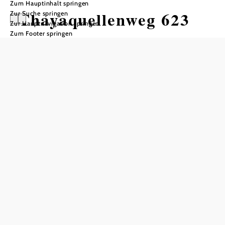
Zum Hauptinhalt springen
Thayaquellenweg 623
Zur Suche springen
Zur Hauptnavigation springen
Zum Footer springen
Wandertour ausgehend von
Distanz: 44,98 km
Dauer: 11:55 h
Aufstieg: 444 Hm
Abstieg: 444 Hm
In Merkliste speichern
Schweiggers - Zwettl -
Rosenau - Schweiggers
null