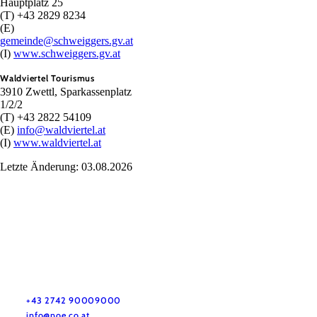
Hauptplatz 25
(T) +43 2829 8234
(E)
gemeinde@schweiggers.gv.at
(I)
www.schweiggers.gv.at
Waldviertel Tourismus
3910 Zwettl, Sparkassenplatz
1/2/2
(T) +43 2822 54109
(E)
info@waldviertel.at
(I)
www.waldviertel.at
Letzte Änderung: 03.08.2026
Urlaubsservice
Haben Sie Fragen? Wir helfen Ihnen gerne weiter.
+43 2742 90009000
info@noe.co.at