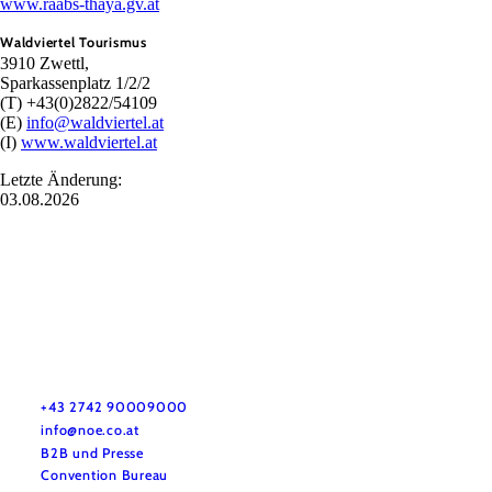
www.raabs-thaya.gv.at
Waldviertel Tourismus
3910 Zwettl,
Sparkassenplatz 1/2/2
(T) +43(0)2822/54109
(E)
info@waldviertel.at
(I)
www.waldviertel.at
Letzte Änderung:
03.08.2026
Urlaubsservice
Haben Sie Fragen? Wir helfen Ihnen gerne weiter.
+43 2742 90009000
info@noe.co.at
B2B und Presse
Convention Bureau