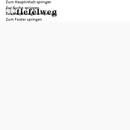
Zum Hauptinhalt springen
Stiefelweg
Zur Suche springen
Zur Hauptnavigation springen
Zum Footer springen
Wandertour ausgehend von
Eibenstein
Schwierigkeit: mittel
Distanz: 9,47 km
Dauer: 1:45 h
Aufstieg: 179 Hm
Abstieg: 179 Hm
In Merkliste speichern