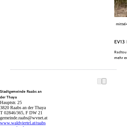
Weinvi
mittel
EV13 
Radtou
mehr e
Stadtgemeinde Raabs an
der Thaya
Hauptstr. 25
3820 Raabs an der Thaya
T 02846/365, F DW 21
gemeinde.raabs@wvnet.at
www.waldviertel.at/raabs