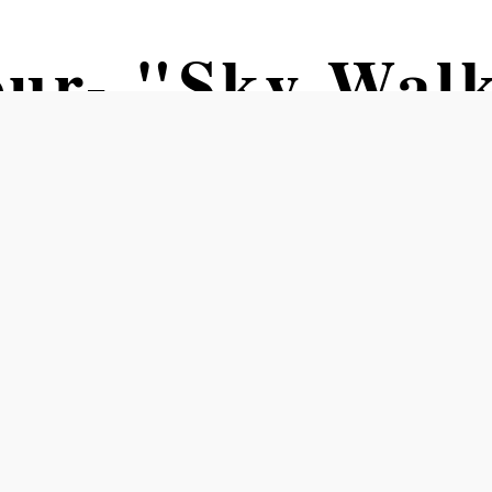
our- "Sky Walk
n Wand"
ersbach