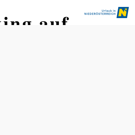
ing auf
Distanz: 169,86 km
Dauer: 2:30 h
Aufstieg: 2457 Hm