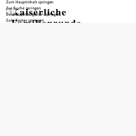
Zum Hauptinhalt springen
Kaiserliche
Zur Suche springen
Zur Hauptnavigation springen
Familienrunde
Zum Footer springen
Radtour ausgehend von Schloss Orth
an der Donau
Schwierigkeit: leicht
Distanz: 16,29 km
Dauer: 1:05 h
Aufstieg: 8 Hm
Abstieg: 8 Hm
In Merkliste speichern