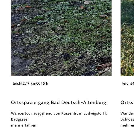
©
Donau Niederösterreich, Neubauer
Donau 
leicht
2,17 km
0:45 h
leicht
Marchf
Ortsspaziergang Bad Deutsch-Altenburg
Ortss
Wandertour ausgehend von Kurzentrum Ludwigstorff,
Wandert
Badgasse
Schloss
mehr erfahren
mehr e