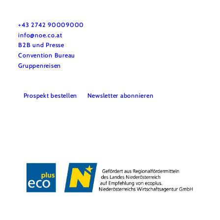
Urlaubsservice
Haben Sie Fragen? Wir helfen Ihnen gerne weiter.
+43 2742 90009000
info@noe.co.at
B2B und Presse
Convention Bureau
Gruppenreisen
Prospekt bestellen
Newsletter abonnieren
Impressum
Datenschutz
AGB
Haftungsausschluss
Barrierefreiheitserklärung
Copyright © Niederösterreich-Werbung GmbH – Offizielles Tourismus- und