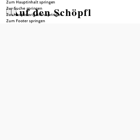
Zum Hauptinhalt springen
Auf den Schöpfl
Zur Suche springen
Zur Hauptnavigation springen
Zum Footer springen
Wandertour ausgehend von
Schwierigkeit: schwer
Distanz: 10,35 km
Dauer: 3:40 h
Aufstieg: 810 Hm
Abstieg: 230 Hm
In Merkliste speichern
Höhenprofil
Fitnessanforderung:
5/6
ausblenden
Schwierigkeit:
schwer
Distanz:
10,35 km
Dauer:
3:40 h