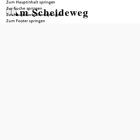
Zum Hauptinhalt springen
Am Scheideweg
Zur Suche springen
Zur Hauptnavigation springen
Zum Footer springen
Wandertour ausgehend von
Parkplatz Wasserscheide
Schwierigkeit: leicht
Distanz: 7,14 km
Dauer: 2:00 h
Aufstieg: 58 Hm
Abstieg: 58 Hm
In Merkliste speichern