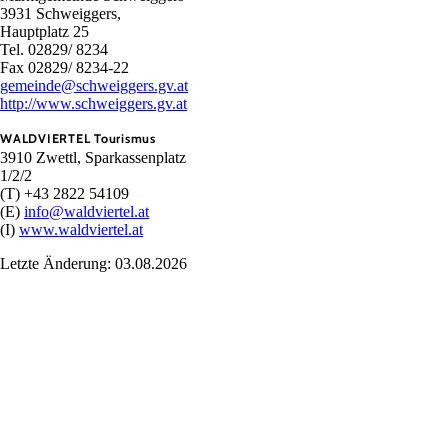
3931 Schweiggers,
Hauptplatz 25
Tel. 02829/ 8234
Fax 02829/ 8234-22
gemeinde@schweiggers.gv.at
http://www.schweiggers.gv.at
WALDVIERTEL Tourismus
3910 Zwettl, Sparkassenplatz
1/2/2
(T) +43 2822 54109
(E)
info@waldviertel.at
(I)
www.waldviertel.at
Letzte Änderung: 03.08.2026
Urlaubsservice
Haben Sie Fragen? Wir helfen Ihnen gerne weiter.