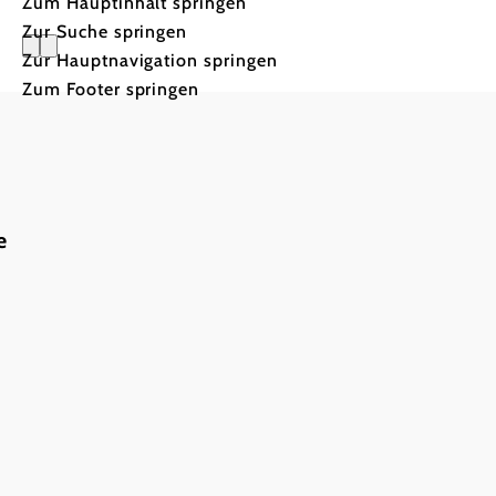
Zum Hauptinhalt springen
Zur Suche springen
Zur Hauptnavigation springen
Die richti
Zum Footer springen
e
Rad-, Wander- o
Wintertour?