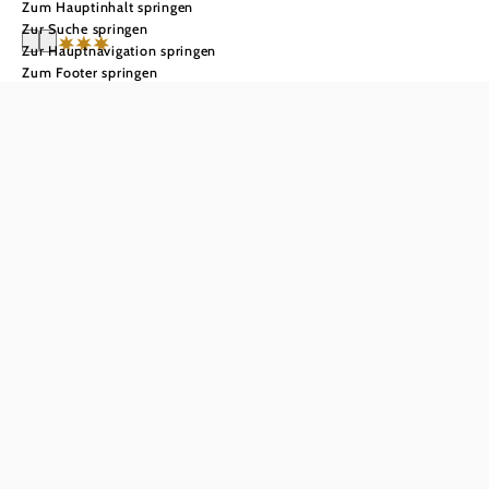
Zum Hauptinhalt springen
Zur Suche springen
Zur Hauptnavigation springen
Zum Footer springen
Landgut & SPA Althof
Retz
Anfrage übermitteln
In Merkliste speichern
Am Fuße eines idyllischen Weinberges unter der berühmten
Retzer Windmühle.
Einst als Burg Gründungspunkt der Stadt ist die 700 Jahre