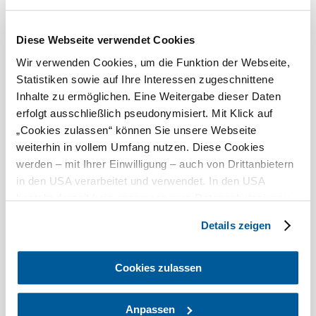
Diese Webseite verwendet Cookies
Wir verwenden Cookies, um die Funktion der Webseite,
Statistiken sowie auf Ihre Interessen zugeschnittene
KULTUR BEI WINZERINNEN & WINZERN
Inhalte zu ermöglichen. Eine Weitergabe dieser Daten
Terminheft zur Veranstaltungsreihe, die Weingüter in ganz
erfolgt ausschließlich pseudonymisiert. Mit Klick auf
Niederösterreich zur Bühnen für Musik, Lesungen und
„Cookies zulassen“ können Sie unsere Webseite
Kleinkunst macht.
weiterhin in vollem Umfang nutzen. Diese Cookies
werden – mit Ihrer Einwilligung – auch von Drittanbietern
in den USA verarbeitet und verwendet. In den USA
Zurück zum Shop
besteht derzeit kein angemessenes Datenschutzniveau,
und es ist nicht ausgeschlossen, dass staatliche
Details zeigen
Sicherheitsbehörden entsprechende Anordnungen
gegenüber den Drittanbietern (Google und Meta
Platforms, Inc.) treffen, um Zugriff auf Daten zu Kontroll-
Cookies zulassen
und Überwachungszwecken zu erhalten. Dagegen gibt es
keine wirksamen Rechtsbehelfe und
Anpassen