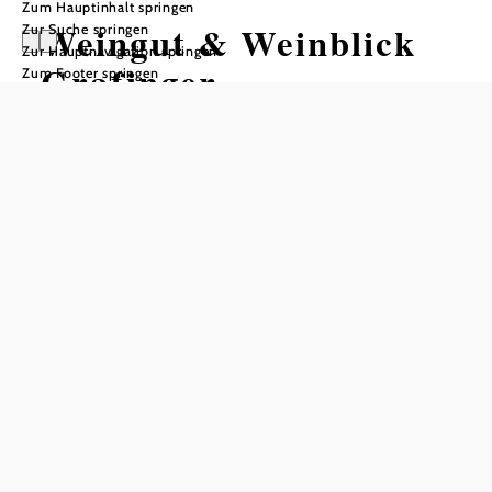
Zum Hauptinhalt springen
Weingut & Weinblick
Zur Suche springen
Zur Hauptnavigation springen
Grafinger
Zum Footer springen
In Merkliste speichern
Weinblick Grafinger ist ein Ort, an dem Genuss, Kulinarik,
Feiern und Übernachtung in bester Lage zelebriert wird.
Hier am Standort Priel hat man ein einzigartiges Panorama
über fünf Weinbaugebiet: Kamptal, Wagram, Traisental,
Wachau und Kremstal. Familie Grafinger und das
Weinblck-Team verwöhnt Sie kulinarisch wie auch
vinophil.
Der modern und gemütlich eingerichtete Heurige hat
gleich mehrmals im Jahr zu ausgewählten Terminen
geöffnet und serviert dann von Donnerstag bis Sonntag ab
16 Uhr traditionelle Heurigengerichte und Weine aus dem
eigenen Weingut.