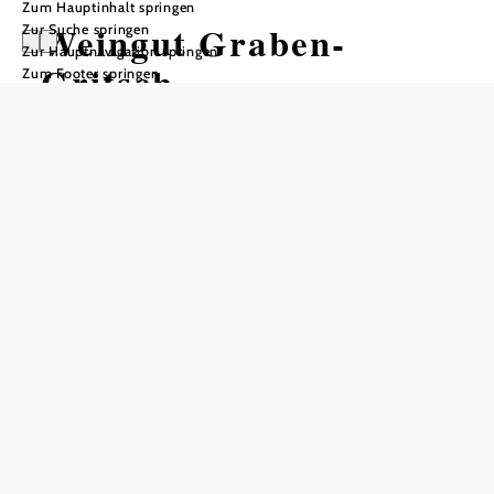
Zum Hauptinhalt springen
Weingut Graben-
Zur Suche springen
Zur Hauptnavigation springen
Gritsch
Zum Footer springen
In Merkliste speichern
Heurigen, Führungen & Verkostungen
Seit über 40 Jahren trifft unser Wein regelmäßig auf lokale
Küche und regionale Schmankerl. Den klassischen
Heurigen öffnen wir mehrmals pro Jahr, im Frühling laden
wir Sie dazu auf die vielleicht schönste Terrasse des
Grabens ein, mit Blick auf die steilen Steinterrassen der
Rieden Bruck und Schön. In diesem einzigartigen
Ambiente mit offener Schauküche finden immer wieder
auch Veranstaltungen, wie zum Beispiel Weinfrühling,
#spitzergrabenerleben und das wachauGOURMETfestival
statt. Im Herbst entführen wir Sie in die lange Geschichte
unseres Hauses: Besuchen Sie uns, nehmen Sie im