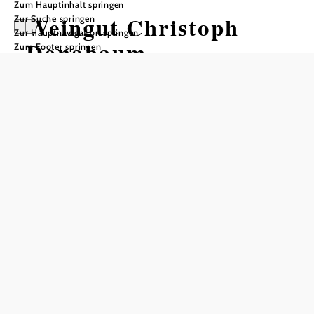
Zum Hauptinhalt springen
Weingut Christoph
Zur Suche springen
Zur Hauptnavigation springen
Donabaum
Zum Footer springen
In Merkliste speichern
Unser Weingut ist ein Familienbetrieb, der in Spitz an der
Donau – genauer gesagt im „Spitzer Graben“ beheimatet
ist. 1853 wurde unser Weingut von Josef & Anna Maria
Donabaum gekauft. Nunmehr wird seit 160 Jahren von
unserer Familie Wein angebaut. Unsere Hauptsorten sind
die klassischen Wachauer Vertreter - Grüner Veltliner
sowie Riesling. Weiteres kultivieren wir noch Neuburger,
Weißburgunder und etwas Zweigelt. Ebenso seit über 100
Jahren wird in unserem Hause der Heurige geöffnet. Eine
Tradition, die auch wir weiter leben und geben. Unseren
Gästen bieten wir gemütliches Ambiente, hausgemachte
Speisen und ausgezeichnete Wachauer Weine. Unser