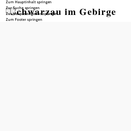
Zum Hauptinhalt springen
Schwarzau im Gebirge
Zur Suche springen
Zur Hauptnavigation springen
Zum Footer springen
Öffnungszeiten
Montag
08:00 - 12:00 Uhr
13:00 - 17:00 Uhr
Dienstag
08:00 - 12:00 Uhr
Mittwoch
geschlossen
Donnerstag
08:00 - 12:00 Uhr
Freitag
08:00 - 12:00 Uhr
Samstag
geschlossen
Sonntag
geschlossen
In Merkliste speichern