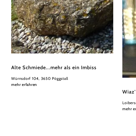
©
Alois Jungwirth
Alte Schmiede...mehr als ein Imbiss
Würnsdorf 104, 3650 Pöggstall
Wiazha
mehr erfahren
Wiaz'
Loibers
mehr e