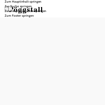
Zum Hauptinhalt springen
Pöggstall
Zur Suche springen
Zur Hauptnavigation springen
Zum Footer springen
Öffnungszeiten
Informationen gibt es beim Gemeindeamt, siehe
Öffnungszeiten Gemeindeamt
In Merkliste speichern
Die Marktgemeinde Pöggstall im Bezirk Melk liegt im
idyllischen Tal des Weitenbaches. Bereits 1188 wurde die
Ortschaft erstmals urkundlich erwähnt, der Bau der Burg
begann wohl um das Jahr 1260. Spannende
Sehenswürdigkeiten zeugen bis heute von der langen
Geschichte des Gemeindegebiets. Urlauber und