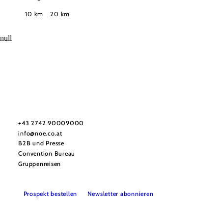
Suchradius
10 km
20 km
null
Urlaubsservice
Haben Sie Fragen? Wir helfen Ihnen gerne weiter.
+43 2742 90009000
info@noe.co.at
B2B und Presse
Convention Bureau
Gruppenreisen
Prospekt bestellen
Newsletter abonnieren