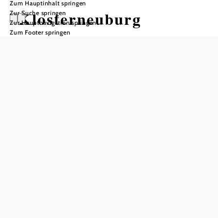
Zum Hauptinhalt springen
Klosterneuburg
Zur Suche springen
Zur Hauptnavigation springen
Zum Footer springen
In Merkliste speichern
NEU: RADBUS NACH PASSAU Direktverbindung von
Klosterneuburg nach Passau
Als eine der landschaftlich schönsten und reizvollsten
Wienerwaldgemeinden - eingebettet zwischen Donau,
Kahlenberg und Leopoldsberg - bietet Klosterneuburg als
drittgrößste Stadt Niederösterreichs mehr als
150 km
, ein
in den
markierte Wanderwege
Strand- und ein Strombad
romantischen Donauauen, den Erlebnispark Eichenhain
und das
Sportzentrum Happyland mit Erlebnishallenbad,
,
Sauna, Tennis, Kletterhalle, Kegeln, Basketball, Fußball
u.v.m. Der internationale Donauradwanderweg führt durch
die Babenbergerstadt und zahlreiche einfache bis
anspruchsvolle Mountainbike- und Trail - Strecken lassen