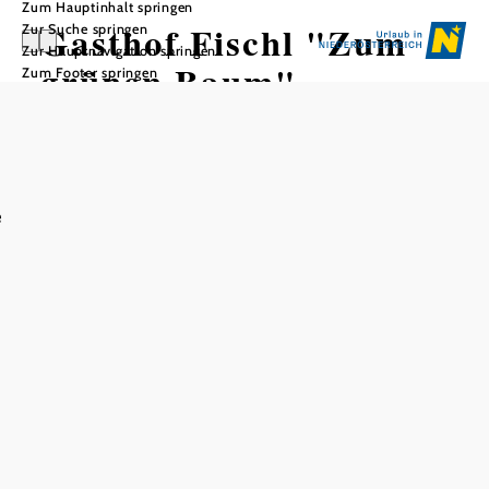
Zum Hauptinhalt springen
Gasthof Fischl "Zum
Zur Suche springen
Zur Hauptnavigation springen
grünen Baum"
Zum Footer springen
e
In Merkliste speichern
Im Gasthof mit Bäckerei und Konditorei ist für jeden
Geschmack etwas dabei: Da duftet es nach
hausgemachtem Brot und Gebäck, da schmecken die
bodenständigen, regionalen Schmankerln, da besticht die
Getränke-Karte mit einem breiten Sortiment an Edel-
Bränden und Bier-Sorten. Gemütlich ist die authentische
Gast-Stube mit Holz-Täfelung, Hand-Schnitzereien und
Kachel-Ofen. Bei schönem Wetter lockt der schöne
Schani-Garten zum Sitzen und Plaudern unter der
denkmalgeschützten Hofratseiche.