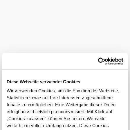
Spezielles: Schanigarten unter denkmalgeschützter
Hofratseiche, Spielecke, alte Gaststube mit Holztäfelung,
Kachel-Ofen, eigene Bäckerei und Konditorei, Bäckerei-
Treue-Pass, großes Sortiment an wechselnden Bier-Sorten,
Fest-Menüs, Touren-Packages für Radfahrer
Ausstattung
Nächtigung
möglich
Parkplatz
Bei uns finden Sie auch
Diese Webseite verwendet Cookies
Gasthof Fischl "Zum grünen Baum"
Unterkunft
Wir verwenden Cookies, um die Funktion der Webseite,
mehr erfahren
Statistiken sowie auf Ihre Interessen zugeschnittene
Das aktuelle Wetter in Kilb
Inhalte zu ermöglichen. Eine Weitergabe dieser Daten
erfolgt ausschließlich pseudonymisiert. Mit Klick auf
„Cookies zulassen“ können Sie unsere Webseite
Heute, 10.08.2026
20° bis 33°
weiterhin in vollem Umfang nutzen. Diese Cookies