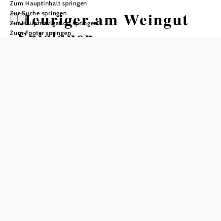
Zum Hauptinhalt springen
Heuriger am Weingut
Zur Suche springen
Zur Hauptnavigation springen
Spielauer
Zum Footer springen
Tisch telefonisch reservieren
In Merkliste speichern
Während des Heurigenbetriebs ist die gesamte Familie mit
viel Engagement und Leidenschaft im Einsatz.
Kulinarisch werden die Gäste mit hausgemachten Speisen
verwöhnt, die sich saisonal an den regionalen Produkten
orientieren. In der gemütlichen Atmosphäre des Heurigen
verbinden sich traditionelle Gastlichkeit, familiäres