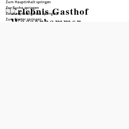
Zum Hauptinhalt springen
Erlebnis Gasthof
Zur Suche springen
Zur Hauptnavigation springen
Wasserhammer
Zum Footer springen
Öffnungszeiten
vom 01.01. bis zum 31.12.
Montag
07:00 - 22:00 Uhr
Dienstag
07:00 - 22:00 Uhr
Mittwoch
07:00 - 22:00 Uhr
Donnerstag
07:00 - 22:00 Uhr
Freitag
07:00 - 22:00 Uhr
Samstag
07:00 - 22:00 Uhr
Sonntag
07:00 - 22:00 Uhr
Tisch telefonisch reservieren