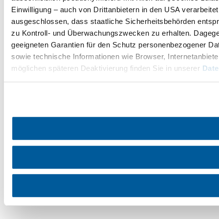
Einwilligung – auch von Drittanbietern in den USA verarbeit
ausgeschlossen, dass staatliche Sicherheitsbehörden entspr
zu Kontroll- und Überwachungszwecken zu erhalten. Dageg
geeigneten Garantien für den Schutz personenbezogener Date
sowie technische Informationen wie Browser, Internetanbiete
möglichen späteren Deaktivierung finden Sie in unserer
Date