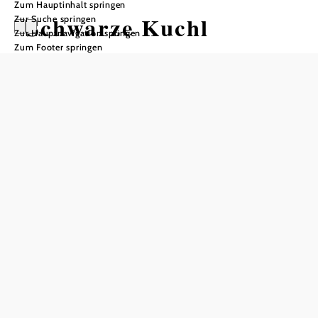
Zum Hauptinhalt springen
Schwarze Kuchl
Zur Suche springen
Zur Hauptnavigation springen
Zum Footer springen
Öffnungszeiten
vom 01.04.2021 bis zum 31.12.2030
Dienstag
09:00 - 19:30 Uhr
Mittwoch
09:00 - 19:30 Uhr
Donnerstag
09:00 - 19:30 Uhr
Freitag
09:00 - 19:30 Uhr
Samstag
09:00 - 17:00 Uhr
Tisch telefonisch reservieren
Öffnungszeiten Küche
Dienstag-Freitag 10:00 - 19:30
Samstag 10:00-16:30