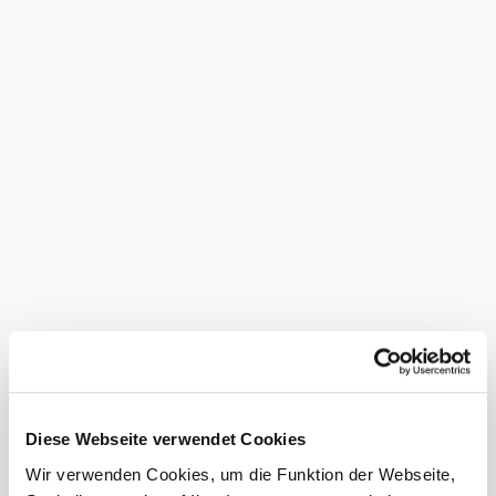
Dieser
Betrieb ist
ausgezeichnet
...
Ausstattung
Kinderspielplatz im
Freien
Kreditkarten
akzeptiert
Nächtigung
möglich
Parkplatz
Diese Webseite verwendet Cookies
Radverleih
Wir verwenden Cookies, um die Funktion der Webseite,
Terrasse/Gastgarten