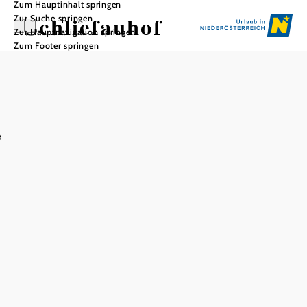
Zum Hauptinhalt springen
Schliefauhof
Zur Suche springen
Zur Hauptnavigation springen
Zum Footer springen
In Merkliste speichern
e
Feste feiern, wie sie (ge)fallen
Im Kleinen Erlauftal pflegt Familie Weissinger
ausgesprochene Gastlichkeit mit hohem Bezug zur Region.
Rund ums Jahr werden saisonale Köstlichkeiten serviert,
zum Teil von Bio-Betrieben. Der Schliefauhof hat sich als
"Eventgasthof" für Jung und Alt einen Namen gemacht.
Im Festsaal ist Patz für 400 Personen und das
kommunikative und herzliche Team findet für jeden Anlass
das richtige Ambiente - von der edlen Hochzeitstafel bis
zum Jugendball. Reisende genießen den Komfort der
großzügigen Gästezimmer, sogar eine Hochzeitssuite steht
zur Verfügung. Im Schliefauhof ist Gemütlichkeit Trumpf.
Geheimtipp: Kellerbar!