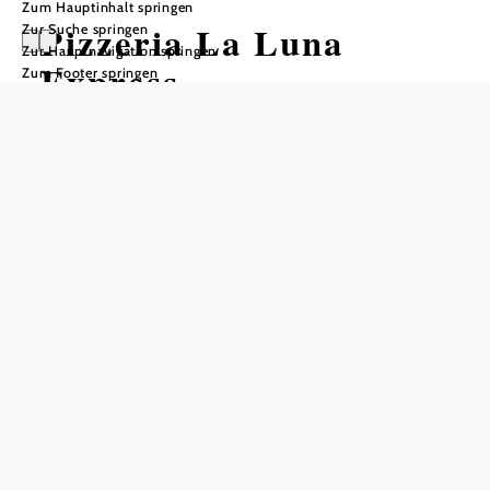
Zum Hauptinhalt springen
Pizzeria La Luna
Zur Suche springen
Zur Hauptnavigation springen
Express
Zum Footer springen
Öffnungszeiten
Tisch telefonisch reservieren
Mittwoch - Sonntag: 11:00 Uhr - 14:00 Uhr 17:00 Uhr -
22:00 Uhr
Ruhezeiten
Montag und Dienstag