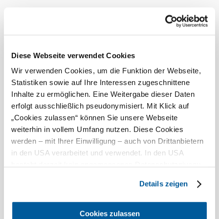
Donau
Heute, 09.08.2026
16° bis 32°
Diese Webseite verwendet Cookies
bewölkt
Windgeschwindigkeit
0,8 km/h
Wir verwenden Cookies, um die Funktion der Webseite,
Statistiken sowie auf Ihre Interessen zugeschnittene
Morgen, 10.08.2026
18° bis 35°
Inhalte zu ermöglichen. Eine Weitergabe dieser Daten
erfolgt ausschließlich pseudonymisiert. Mit Klick auf
bewölkt
„Cookies zulassen“ können Sie unsere Webseite
Windgeschwindigkeit
1,5 km/h
weiterhin in vollem Umfang nutzen. Diese Cookies
werden – mit Ihrer Einwilligung – auch von Drittanbietern
Umgebung erkunden
in den USA verarbeitet und verwendet. In den USA
besteht derzeit kein angemessenes Datenschutzniveau,
Ausflugsziele, Hotels, Touren und mehr
und es ist nicht ausgeschlossen, dass staatliche
Details zeigen
©
Suchradius
Sicherheitsbehörden entsprechende Anordnungen
Lachlan Blair
10 km
20 km
gegenüber den Drittanbietern (Google und Meta
Platforms, Inc.) treffen, um Zugriff auf Daten zu Kontroll-
null
Cookies zulassen