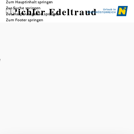
Zum Hauptinhalt springen
Pichler Edeltraud
Zur Suche springen
Zur Hauptnavigation springen
Zum Footer springen
In Merkliste speichern
e
Traditioneller Heuriger in der Steiner Kellergasse mit
regionalen Schmankerln und Weinen, die nach
jahrhundertalter Winzertradition bis heute mit der
Baumpresse aus dem Jahr 1864 gekeltert werden.
Bei uns finden Sie auch
Pichler Edeltraud
Infrastruktur
mehr erfahren
Das aktuelle Wetter in Krems an der