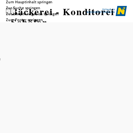
Zum Hauptinhalt springen
Bäckerei - Konditorei
Zur Suche springen
Zur Hauptnavigation springen
Schäfer
Zum Footer springen
e
In Merkliste speichern
Die traditionelle Gastronomie-Familie Schäfer in
Albrechtsberg an der Großen Krems bietet nicht nur
komfortable
Gästezimmer für die erholsame Nächtigung. Mit der
eigenen Bäckerei und Konditorei verwöhnen sie die
Einheimischen und Ausflugsgäste zusätzlich mit
handgemachten Brot-, Gebäck- und Mehlspeisen-
Variationen.
Bei uns finden Sie auch