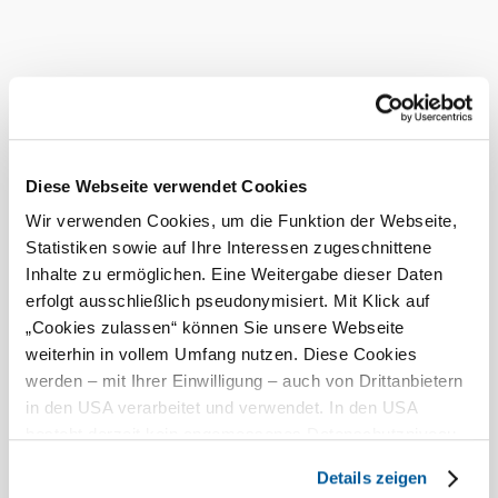
Pension Schäfer KG
Unterkunft
mehr erfahren
Das aktuelle Wetter in Albrechtsberg
an der Großen Krems
Diese Webseite verwendet Cookies
Heute, 08.08.2026
22° bis 25°
Wir verwenden Cookies, um die Funktion der Webseite,
Statistiken sowie auf Ihre Interessen zugeschnittene
teilweise bewölkt
Inhalte zu ermöglichen. Eine Weitergabe dieser Daten
Windgeschwindigkeit
1,9 km/h
erfolgt ausschließlich pseudonymisiert. Mit Klick auf
Morgen, 09.08.2026
„Cookies zulassen“ können Sie unsere Webseite
14° bis 28°
weiterhin in vollem Umfang nutzen. Diese Cookies
bewölkt
werden – mit Ihrer Einwilligung – auch von Drittanbietern
Windgeschwindigkeit
1,6 km/h
in den USA verarbeitet und verwendet. In den USA
besteht derzeit kein angemessenes Datenschutzniveau,
Umgebung erkunden
und es ist nicht ausgeschlossen, dass staatliche
Details zeigen
Sicherheitsbehörden entsprechende Anordnungen