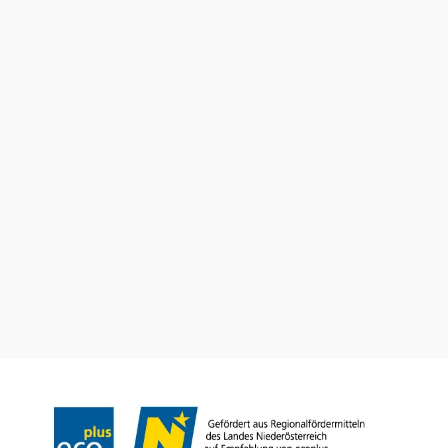
Urlaubsservice
Haben Sie Fragen? Wir helfen Ihnen gerne weiter.
+43 2742 90009000
info@noe.co.at
B2B und Presse
Convention Bureau
Gruppenreisen
Prospekt bestellen
Newsletter abonnieren
Impressum
Datenschutz
AGB
Haftungsausschluss
Barrierefreiheitserklärung