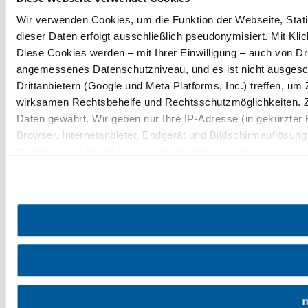
Wir verwenden Cookies, um die Funktion der Webseite, Statis
dieser Daten erfolgt ausschließlich pseudonymisiert. Mit Kl
Diese Cookies werden – mit Ihrer Einwilligung – auch von Dri
angemessenes Datenschutzniveau, und es ist nicht ausgesc
Drittanbietern (Google und Meta Platforms, Inc.) treffen, u
wirksamen Rechtsbehelfe und Rechtsschutzmöglichkeiten. 
Daten gewährt. Wir geben nur Ihre IP-Adresse (in gekürzter
Browser, Internetanbieter, Endgerät und Bildschirmauflösung
Deaktivierung finden Sie in unserer
Datenschutzerklärung
.
n