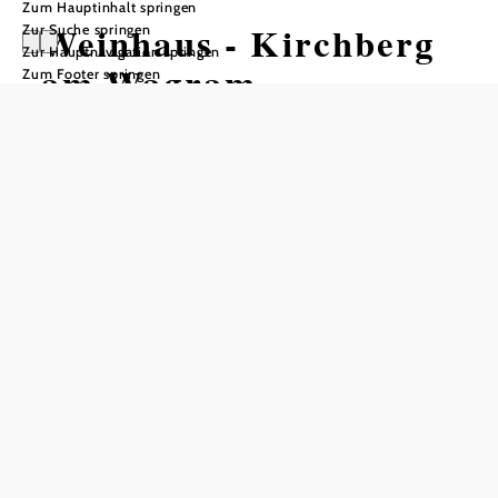
Zum Hauptinhalt springen
Weinhaus - Kirchberg
Zur Suche springen
Zur Hauptnavigation springen
am Wagram
Zum Footer springen
Öffnungszeiten
Tisch telefonisch reservieren
Mo und Fr: 16:00 - 23:00
Sa - So und Feiertag: 12:00 - 23:00
Küche:
Mo und Fr: 16:00 - 21:00
Sa - So und Feiertag: 12:00 - 14:00 und 16:00 - 21:00