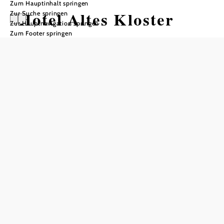
Zum Hauptinhalt springen
Hotel Altes Kloster
Zur Suche springen
Zur Hauptnavigation springen
Zum Footer springen
Tisch telefonisch reservieren
In Merkliste speichern
Regional, saisonal, stilvoll
Das Restaurant im Hotel Altes Kloster serviert traditionelle
Gerichte mit modernen Akzenten – immer mit regionalem
Bezug und frischen Zutaten von ausgewählten
Partnerbetrieben. Die Küche verbindet österreichische
Klassiker mit internationalen Einflüssen und richtet sich
ganz nach Anlass und Wunsch: von kleinen À-la-carte-
Köstlichkeiten bis hin zu reichhaltigen Buffets und