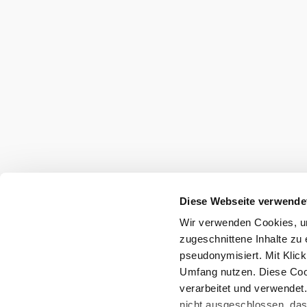
Umgebung erkun
Ausflugsziele, Hotels, Touren und mehr
Suchradius
10 km
20 km
Diese Webseite verwende
Wir verwenden Cookies, um
Urlaubsservice
zugeschnittene Inhalte zu 
Haben Sie Fragen? Wir helfen Ihnen gerne w
pseudonymisiert. Mit Klic
+43 2742 90009000
Umfang nutzen. Diese Cook
info@noe.co.at
verarbeitet und verwendet
B2B und Presse
nicht ausgeschlossen, da